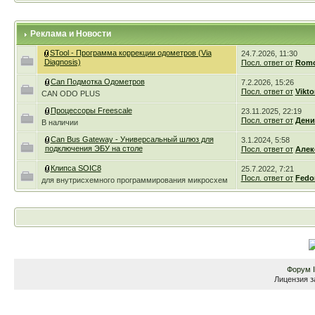
Реклама и Новости
STool - Программа коррекции одометров (Via
24.7.2026, 11:30
Diagnosis)
Посл. ответ от
Romc
Can Подмотка Одометров
7.2.2026, 15:26
Посл. ответ от
Vikto
CAN ODO PLUS
Процессоры Freescale
23.11.2025, 22:19
Посл. ответ от
Дени
В наличии
Can Bus Gateway - Универсальный шлюз для
3.1.2024, 5:58
подключения ЭБУ на столе
Посл. ответ от
Алек
Клипса SOIC8
25.7.2022, 7:21
Посл. ответ от
Fedo
для внутрисхемного программирования микросхем
Форум
Лицензия з