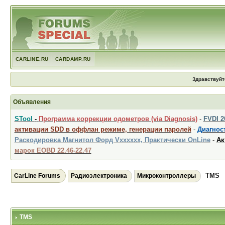
CARLINE.RU
CARDAMP.RU
Здравствуйт
Объявления
STool
-
Программа коррекции одометров (via Diagnosis)
-
FVDI 
активации SDD в оффлан режиме, генерации паролей
-
Диагност
Раскодировка Магнитол Форд Vxxxxxx, Практически OnLine
-
Ак
марок EOBD 22.46-22.47
TMS
CarLine Forums
Радиоэлектроника
Микроконтроллеры
TMS