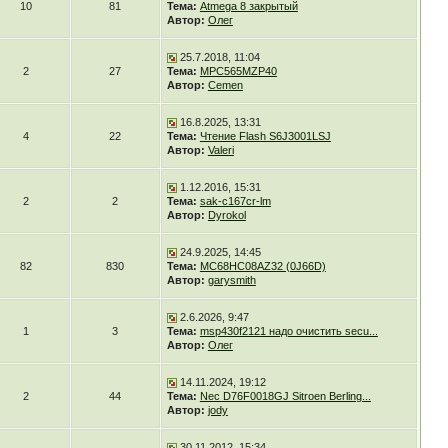
10
81
Тема:
Atmega 8 закрытый
Автор:
Олег
25.7.2018, 11:04
2
27
Тема:
MPC565MZP40
Автор:
Cemen
16.8.2025, 13:31
4
22
Тема:
Чтение Flash S6J3001LSJ
Автор:
Valeri
1.12.2016, 15:31
2
2
Тема:
sak-c167cr-lm
Автор:
Dyrokol
24.9.2025, 14:45
82
830
Тема:
MC68HC08AZ32 (0J66D)
Автор:
garysmith
2.6.2026, 9:47
1
3
Тема:
msp430f2121 надо очистить secu...
Автор:
Олег
14.11.2024, 19:12
2
44
Тема:
Nec D76F0018GJ Sitroen Berling...
Автор:
jody
30.11.2012, 15:34