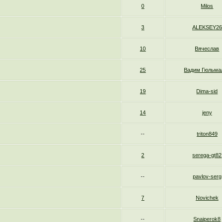
0
Milos
3
ALEKSEY26
10
Вячеслав
25
Вадим Гюльма
19
Dima-sid
14
jeny
--
triton849
2
serega-gt82
--
pavlov-serg
7
Novichek
--
Snaiperok8