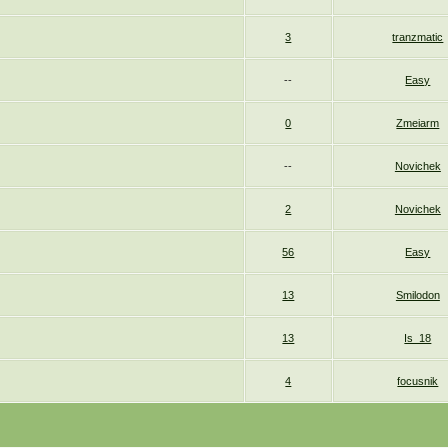
3
tranzmatic
--
Easy
0
Zmeiarm
--
Novichek
2
Novichek
56
Easy
13
Smilodon
13
Is_18
4
focusnik