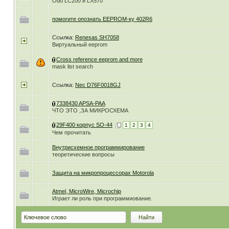
Odo LC200 и LX570
помогите опознать EEPROM-ку 402R6
Ссылка:
Renesas SH7058
Виртуальный eeprom
Cross reference eeprom and more
mask list search
Ссылка:
Nec D76F0018GJ
7338430 APSA-PAA
ЧТО ЭТО ,ЗА МИКРОСХЕМА
29F400 корпус SO-44
1
2
3
4
Чем прочитать
Внутрисхемное программирование
теоретические вопросы
Защита на микропроцессорах Motorola
Atmel, MicroWire, Microchip
Играет ли роль при программиование.