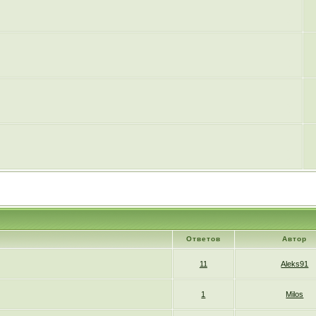
Ответов
Автор
11
Aleks91
1
Milos