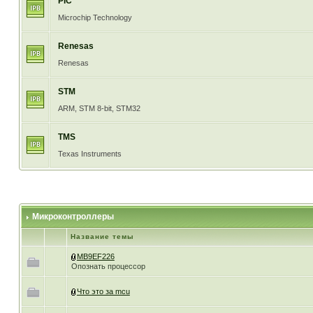
PIC
Microchip Technology
Renesas
Renesas
STM
ARM, STM 8-bit, STM32
TMS
Texas Instruments
Микроконтроллеры
Название темы
MB9EF226
Опознать процессор
Что это за mcu