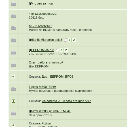
Что это за mcu
что за микросхема
30615 бош
MC9S12XHZ512
может ли BDM100 записать флеш и еепром
93c46 Microchip soic8
1
2
EEPROM 35P08
1
2
чем записать??? EEPROM 35P08
Опыт работы с клипсой
Для EEPROM
Ссылка:
Дамп EEPROM 35P08
Fujitsu MB90F394H
Нужна помощь в расшифровке маркировки
Ссылка:
kia corento 2010 блок srs mac7242
MC9S12XDQ256VAL 1M84E
Чем прочитать?
Ссылка:
Fujitsu