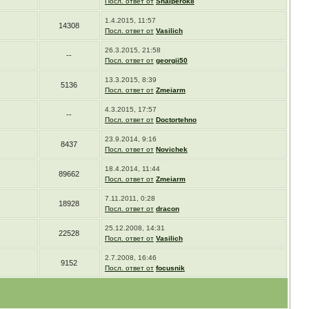
Посл. ответ от
Snaiperok8
1.4.2015, 11:57
14308
Посл. ответ от
Vasilich
26.3.2015, 21:58
--
Посл. ответ от
georgii50
13.3.2015, 8:39
5136
Посл. ответ от
Zmeiarm
4.3.2015, 17:57
--
Посл. ответ от
Doctortehno
23.9.2014, 9:16
8437
Посл. ответ от
Novichek
18.4.2014, 11:44
89662
Посл. ответ от
Zmeiarm
7.11.2011, 0:28
18928
Посл. ответ от
dracon
25.12.2008, 14:31
22528
Посл. ответ от
Vasilich
2.7.2008, 16:46
9152
Посл. ответ от
focusnik