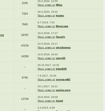
29.2.2024, 12:55
2245
Посл. ответ от
Milos
29.3.2020, 16:43
7324
Посл. ответ от
bsatec
8.7.2019, 7:01
7645
Посл. ответ от
Вячеслав
19.4.2019, 17:27
лов
18787
Посл. ответ от
Saveliy
22.6.2018, 15:17
47078
Посл. ответ от
alexdiagnoz
10.6.2018, 18:43
14358
Посл. ответ от
zmey65
30.10.2017, 14:32
--
Посл. ответ от
triton849
7.6.2017, 15:30
6746
Посл. ответ от
serega-gt82
23.1.2017, 16:21
--
Посл. ответ от
pavlov-serg
20.8.2016, 18:09
13734
Посл. ответ от
Aspid
2.4.2015, 4:39
--