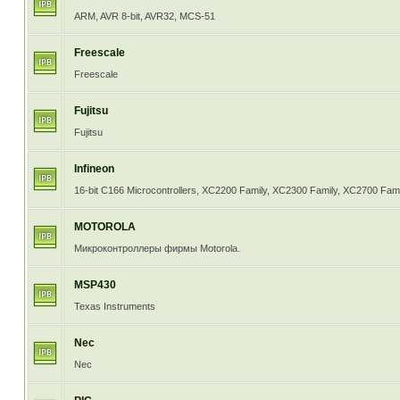
ARM, AVR 8-bit, AVR32, MCS-51
Freescale
Freescale
Fujitsu
Fujitsu
Infineon
16-bit C166 Microcontrollers, XC2200 Family, XC2300 Family, XC2700 Fami
MOTOROLA
Микроконтроллеры фирмы Motorola.
MSP430
Texas Instruments
Nec
Nec