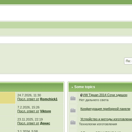
Some topics
VW Tiguan 2014 Сочи эдишон
24.7.2026, 11:30
Посл. ответ от
Romchick1
Нет дальнего света
7.2.2026, 15:26
Конфигурация приборной панели
Посл. ответ от
Viktore
Устройство и методы изготовлени
23.11.2025, 22:19
Посл. ответ от
Денис
Технологии изготовления
3.1.2024, 5:58