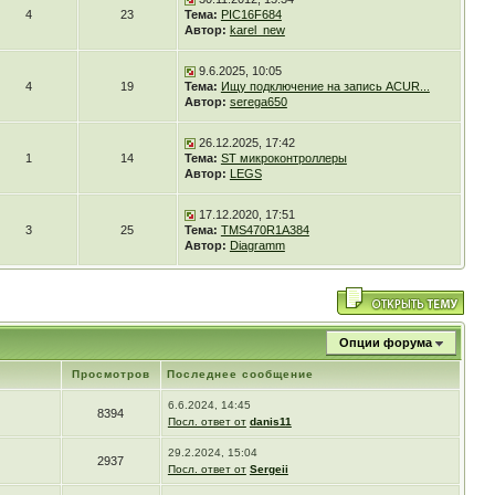
4
23
Тема:
PIC16F684
Автор:
karel_new
9.6.2025, 10:05
4
19
Тема:
Ищу подключение на запись ACUR...
Автор:
serega650
26.12.2025, 17:42
1
14
Тема:
ST микроконтроллеры
Автор:
LEGS
17.12.2020, 17:51
3
25
Тема:
TMS470R1A384
Автор:
Diagramm
Опции форума
Просмотров
Последнее сообщение
6.6.2024, 14:45
8394
Посл. ответ от
danis11
29.2.2024, 15:04
2937
Посл. ответ от
Sergeii