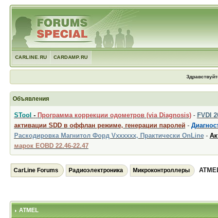
CARLINE.RU
CARDAMP.RU
Здравствуйт
Объявления
STool
-
Программа коррекции одометров (via Diagnosis)
-
FVDI 
активации SDD в оффлан режиме, генерации паролей
-
Диагност
Раскодировка Магнитол Форд Vxxxxxx, Практически OnLine
-
Ак
марок EOBD 22.46-22.47
ATME
CarLine Forums
Радиоэлектроника
Микроконтроллеры
ATMEL