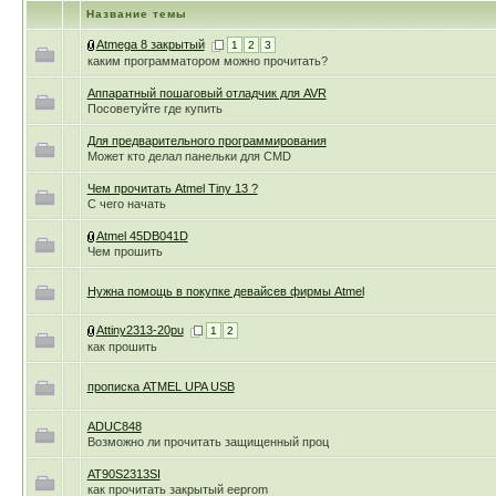
Название темы
Atmega 8 закрытый
1
2
3
каким программатором можно прочитать?
Аппаратный пошаговый отладчик для AVR
Посоветуйте где купить
Для предварительного программирования
Может кто делал панельки для CMD
Чем прочитать Atmel Tiny 13 ?
С чего начать
Atmel 45DB041D
Чем прошить
Нужна помощь в покупке девайсев фирмы Atmel
Attiny2313-20pu
1
2
как прошить
прописка ATMEL UPA USB
ADUC848
Возможно ли прочитать защищенный проц
AT90S2313SI
как прочитать закрытый eeprom