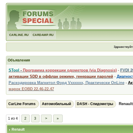
CARLINE.RU
CARDAMP.RU
Здравствуйт
Объявления
STool
-
Программа коррекции одометров (via Diagnosis)
-
FVDI 
активации SDD в оффлан режиме, генерации паролей
-
Диагност
Раскодировка Магнитол Форд Vxxxxxx, Практически OnLine
-
Ак
марок EOBD 22.46-22.47
Renault
CarLine Forums
Автомобильный
DASH - Спидометры
1 из 4
2
3
>
»
Renault