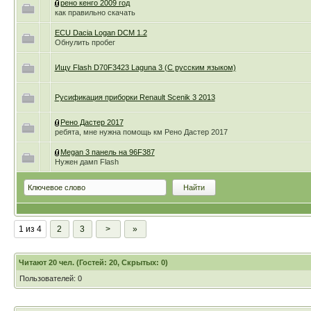
рено кенго 2009 год
как правильно скачать
ECU Dacia Logan DCM 1.2
Обнулить пробег
Ищу Flash D70F3423 Laguna 3 (С русским языком)
Русификация приборки Renault Scenik 3 2013
Рено Дастер 2017
ребята, мне нужна помощь км Рено Дастер 2017
Megan 3 панель на 96F387
Нужен дамп Flash
1 из 4
2
3
>
»
Читают 20 чел. (Гостей: 20, Скрытых: 0)
Пользователей: 0