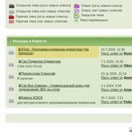
Открытая тема (есть новые ответы)
Опрос (есть новые голоса)
Опрос (нет новых голосов)
Открытая тема (нет новых ответов)
Закрытая тема
Горячая тема (есть новые ответы)
Тема перемещена
Горячая тема (нет новых ответов)
Реклама и Новости
STool - Программа коррекции одометров (Via
24.7.2026, 11:30
Diagnosis)
Посл. ответ от
Romc
Can Подмотка Одометров
7.2.2026, 15:26
Посл. ответ от
Vikto
CAN ODO PLUS
Процессоры Freescale
23.11.2025, 22:19
Посл. ответ от
Дени
В наличии
Can Bus Gateway - Универсальный шлюз для
3.1.2024, 5:58
подключения ЭБУ на столе
Посл. ответ от
Алек
Клипса SOIC8
25.7.2022, 7:21
Посл. ответ от
Fedo
для внутрисхемного программирования микросхем