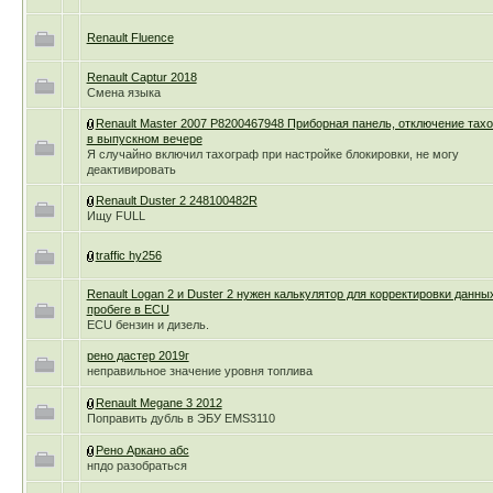
Renault Fluence
Renault Captur 2018
Смена языка
Renault Master 2007 P8200467948 Приборная панель, отключение тах
в выпускном вечере
Я случайно включил тахограф при настройке блокировки, не могу
деактивировать
Renault Duster 2 248100482R
Ищу FULL
traffic hy256
Renault Logan 2 и Duster 2 нужен калькулятор для корректировки данны
пробеге в ECU
ECU бензин и дизель.
рено дастер 2019г
неправильное значение уровня топлива
Renault Megane 3 2012
Поправить дубль в ЭБУ EMS3110
Рено Аркано абс
нпдо разобраться