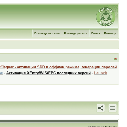
Последние темы
Благодарности
Поиск
Помощь
R/Jaguar - активации SDD в оффлан режиме, генерации паролей
ne
-
Активация XEntry/WIS/EPC последних версий
-
Launch
Сообщение
#222254