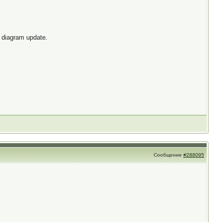
diagram update.
Сообщение
#288095