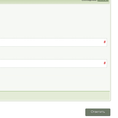
#
#
Ответить