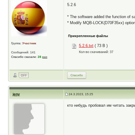
5.2.6
* The software added the function of sav
* Modify MQB-LOCK(D70F35xx) optio
Прикрепленные файлы
Группа:
Участник
5.2.6.txt
( 73 B )
Кол-во скачиваний: 37
Сообщений: 141
Спасибо сказали:
28
раз
Спасибо
jeny
24.3.2023, 15:25
кто нибудь пробовал им читать закр