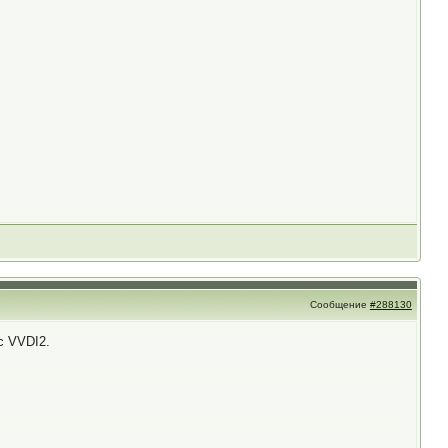
Сообщение
#288130
с VVDI2.