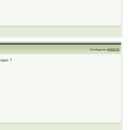
Сообщение
#288152
отрел ?