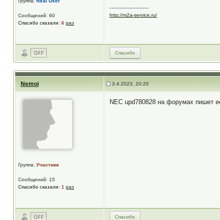
Группа:
Real User
--------------------
http://m2a-service.ru/
Сообщений: 60
Спасибо сказали:
6
раз
Спасибо
Nemoi
3.4.2023, 20:20
NEC upd780828 на форумах пишет ест
Группа:
Участник
Сообщений: 15
Спасибо сказали:
1
раз
Спасибо