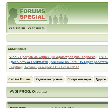
CARLINE.RU
CARDAMP.RU
Объявления
STool
-
Программа коррекции одометров (via Diagnosis)
-
FVDI
-
Диагностика Ford/Mazda, решение по Ford IDS Будет работать
EasyDiag, Активация марок EOBD 22.46-22.47
CarLine Forums
Радиоэлектроника
Программаторы
Другое
VVDI-PROG, Отзывы
15.3.2016, 19:03