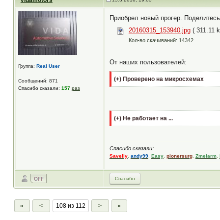
vidamotors
Приобрел новый прогер. Поделитесь
20160315_153940.jpg
( 311.11 k
Кол-во скачиваний: 14342
От наших пользователей:
Группа:
Real User
Проверено на микросхемах
Сообщений: 871
Спасибо сказали:
157
раз
Не работает на ...
Спасибо сказали:
Saveliy
,
andy99
,
Easy
,
pionersurg
,
Zmeiarm
,
Спасибо
«
<
108 из 112
>
»