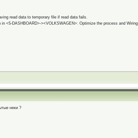
ing read data to temporary file if read data fails.
n in <5-DASHBOARD>-><VOLKSWAGEN>: Optimize the process and Wiring 
ытые неки ?