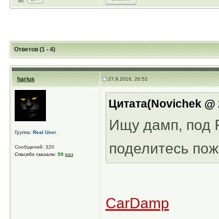
Ответов (1 - 4)
harius
27.9.2016, 20:52
Цитата(Novichek @ 2
Ищу дамп, под F
Группа:
Real User
поделитесь пож
Сообщений: 320
Спасибо сказали:
59
раз
CarDamp