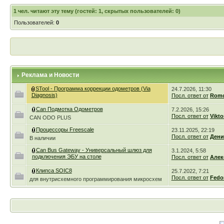
1
чел. читают эту тему (гостей: 1, скрытых пользователей: 0)
Пользователей:
0
Реклама и Новости
STool - Программа коррекции одометров (Via
24.7.2026, 11:30
Diagnosis)
Посл. ответ от
Romc
Can Подмотка Одометров
7.2.2026, 15:26
Посл. ответ от
Vikto
CAN ODO PLUS
Процессоры Freescale
23.11.2025, 22:19
Посл. ответ от
Дени
В наличии
Can Bus Gateway - Универсальный шлюз для
3.1.2024, 5:58
подключения ЭБУ на столе
Посл. ответ от
Алек
Клипса SOIC8
25.7.2022, 7:21
Посл. ответ от
Fedo
для внутрисхемного программирования микросхем