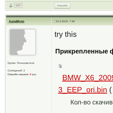
Спасибо
AungMynn
10.3.2019, 7:39
try this
Прикрепленные 
Группа: Пользователи
Сообщений: 2
Спасибо сказали:
0
раз
BMW_X6_200
3_EEP_ori.bin
(
Кол-во скачив