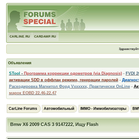
CARLINE.RU
CARDAMP.RU
Здравствуйт
Объявления
STool
-
Программа коррекции одометров (via Diagnosis)
-
FVDI 
активации SDD в оффлан режиме, генерации паролей
-
Диагност
Раскодировка Магнитол Форд Vxxxxxx, Практически OnLine
-
Ак
марок EOBD 22.46-22.47
CarLine Forums
Автомобильный
IMMO - Иммобилизаторы
BMW
Bmw X6 2009 CAS 3 9147222, Ищу Flash