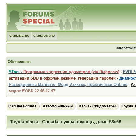
CARLINE.RU
CARDAMP.RU
Здравствуйт
Объявления
STool
-
Программа коррекции одометров (via Diagnosis)
-
FVDI 
активации SDD в оффлан режиме, генерации паролей
-
Диагност
Раскодировка Магнитол Форд Vxxxxxx, Практически OnLine
-
Ак
марок EOBD 22.46-22.47
CarLine Forums
Автомобильный
DASH - Спидометры
Toyota,
Toyota Venza - Canada, нужна помощь, дамп 93c66