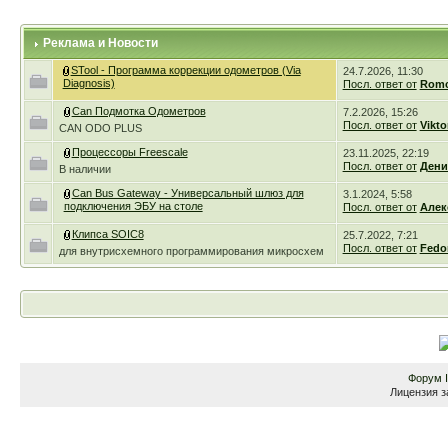
Реклама и Новости
STool - Программа коррекции одометров (Via
24.7.2026, 11:30
Diagnosis)
Посл. ответ от
Romc
Can Подмотка Одометров
7.2.2026, 15:26
Посл. ответ от
Vikto
CAN ODO PLUS
Процессоры Freescale
23.11.2025, 22:19
Посл. ответ от
Дени
В наличии
Can Bus Gateway - Универсальный шлюз для
3.1.2024, 5:58
подключения ЭБУ на столе
Посл. ответ от
Алек
Клипса SOIC8
25.7.2022, 7:21
Посл. ответ от
Fedo
для внутрисхемного программирования микросхем
Форум
Лицензия з