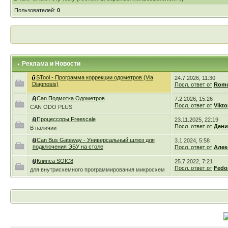
Пользователей:
0
Реклама и Новости
STool - Программа коррекции одометров (Via
24.7.2026, 11:30
Diagnosis)
Посл. ответ от
Romc
Can Подмотка Одометров
7.2.2026, 15:26
Посл. ответ от
Vikto
CAN ODO PLUS
Процессоры Freescale
23.11.2025, 22:19
Посл. ответ от
Дени
В наличии
Can Bus Gateway - Универсальный шлюз для
3.1.2024, 5:58
подключения ЭБУ на столе
Посл. ответ от
Алек
Клипса SOIC8
25.7.2022, 7:21
Посл. ответ от
Fedo
для внутрисхемного программирования микросхем