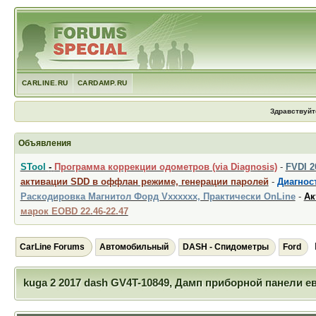
CARLINE.RU
CARDAMP.RU
Здравствуйт
Объявления
STool
-
Программа коррекции одометров (via Diagnosis)
-
FVDI 
активации SDD в оффлан режиме, генерации паролей
-
Диагност
Раскодировка Магнитол Форд Vxxxxxx, Практически OnLine
-
Ак
марок EOBD 22.46-22.47
CarLine Forums
Автомобильный
DASH - Спидометры
Ford
kuga 2 2017 dash GV4T-10849, Дамп приборной панели е