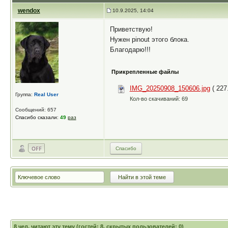
wendox
10.9.2025, 14:04
Приветствую!
Нужен pinout этого блока.
Благодарю!!!
Прикрепленные файлы
IMG_20250908_150606.jpg
( 227
Группа:
Real User
Кол-во скачиваний: 69
Сообщений: 657
Спасибо сказали:
49
раз
Спасибо
8
чел. читают эту тему (гостей: 8, скрытых пользователей: 0)