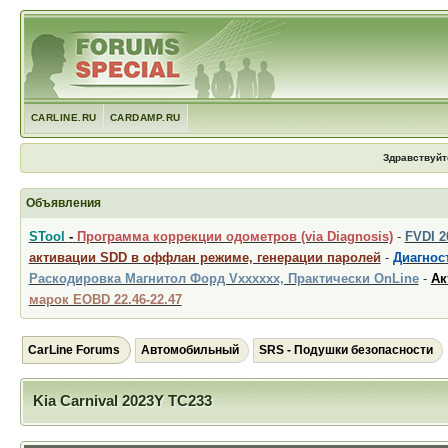
CARLINE.RU
CARDAMP.RU
Здравствуйт
Объявления
STool
-
Программа коррекции одометров (via Diagnosis)
-
FVDI 
активации SDD в оффлан режиме, генерации паролей
-
Диагност
Раскодировка Магнитол Форд Vxxxxxx, Практически OnLine
-
Ак
марок EOBD 22.46-22.47
CarLine Forums
Автомобильный
SRS - Подушки безопасности
Kia Carnival 2023Y TC233