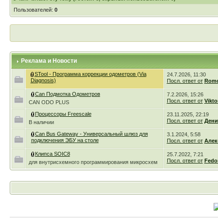
Пользователей:
0
Реклама и Новости
STool - Программа коррекции одометров (Via
24.7.2026, 11:30
Diagnosis)
Посл. ответ от
Romc
Can Подмотка Одометров
7.2.2026, 15:26
Посл. ответ от
Vikto
CAN ODO PLUS
Процессоры Freescale
23.11.2025, 22:19
Посл. ответ от
Дени
В наличии
Can Bus Gateway - Универсальный шлюз для
3.1.2024, 5:58
подключения ЭБУ на столе
Посл. ответ от
Алек
Клипса SOIC8
25.7.2022, 7:21
Посл. ответ от
Fedo
для внутрисхемного программирования микросхем