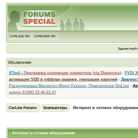
CARLINE.RU
CARDAMP.RU
Здравствуйт
Объявления
STool
-
Программа коррекции одометров (via Diagnosis)
-
FVDI 
активации SDD в оффлан режиме, генерации паролей
-
Диагност
Раскодировка Магнитол Форд Vxxxxxx, Практически OnLine
-
Ак
марок EOBD 22.46-22.47
Интернет и сетевое оборудован
CarLine Forums
Компьютеры
Интернет и сетевое оборудование