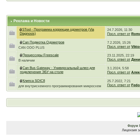
Реклама и Новости
STool - Программа коррекции одометров (Via
24.7.2026, 11:30
Diagnosis)
Посл. ответ от
Romc
Can Подмотка Одометров
7.2.2026, 15:26
Посл. ответ от
Vikto
CAN ODO PLUS
Процессоры Freescale
23.11.2025, 22:19
Посл. ответ от
Дени
В наличии
Can Bus Gateway - Универсальный шлюз для
3.1.2024, 5:58
подключения ЭБУ на столе
Посл. ответ от
Алек
Клипса SOIC8
25.7.2022, 7:21
Посл. ответ от
Fedo
для внутрисхемного программирования микросхем
Форум
Лицензия з