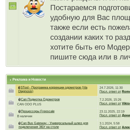
Постараемся подготов
удобную для Вас площ
также если есть пожел
создании каких то раз
хотите быть его Модер
пишите сюда или в лич
Реклама и Новости
STool - Программа коррекции одометров (Via
24.7.2026, 11:30
Diagnosis)
Посл. ответ от
Romc
Can Подмотка Одометров
7.2.2026, 15:26
Посл. ответ от
Vikto
CAN ODO PLUS
Процессоры Freescale
23.11.2025, 22:19
Посл. ответ от
Дени
В наличии
Can Bus Gateway - Универсальный шлюз для
3.1.2024, 5:58
подключения ЭБУ на столе
Посл. ответ от
Алек