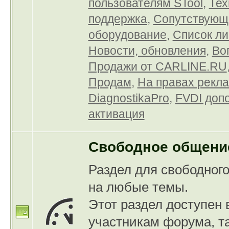
пользователям STool
,
Тех
поддержка
,
Сопутствующ
оборудование
,
Список л
Новости, обновления
,
Во
Продажи от CARLINE.RU
Продам
,
На правах рекл
DiagnostikaPro
,
FVDI доп
активация
Свободное общени
Раздел для свободног
на любые темы.
Этот раздел доступен 
участникам форума, та