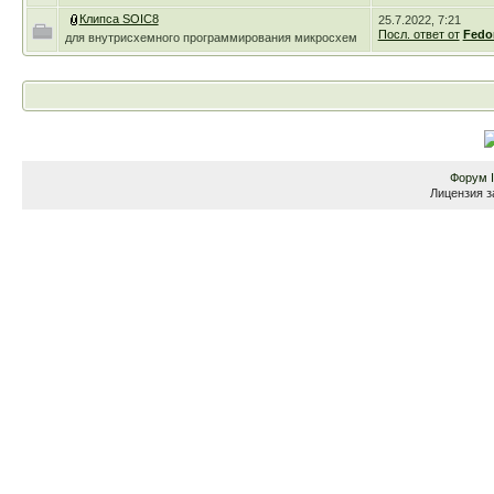
Клипса SOIC8
25.7.2022, 7:21
Посл. ответ от
Fedo
для внутрисхемного программирования микросхем
Форум
Лицензия з