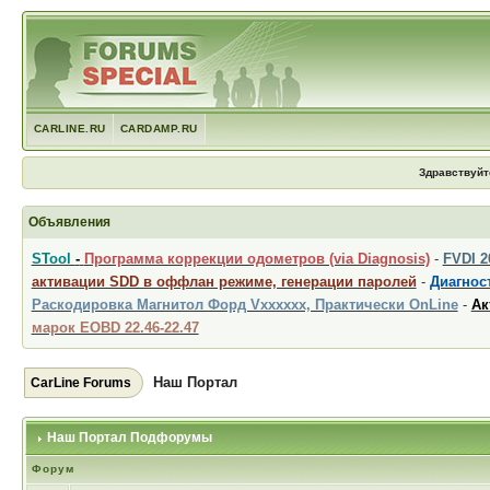
CARLINE.RU
CARDAMP.RU
Здравствуйт
Объявления
STool
-
Программа коррекции одометров (via Diagnosis)
-
FVDI 
активации SDD в оффлан режиме, генерации паролей
-
Диагност
Раскодировка Магнитол Форд Vxxxxxx, Практически OnLine
-
Ак
марок EOBD 22.46-22.47
Наш Портал
CarLine Forums
Наш Портал Подфорумы
Форум