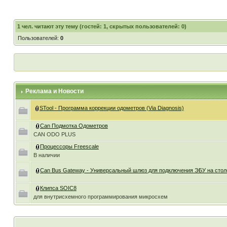
1
чел. читают эту тему (гостей: 1, скрытых пользователей: 0)
Пользователей:
0
Реклама и Новости
STool - Программа коррекции одометров (Via Diagnosis)
Can Подмотка Одометров
CAN ODO PLUS
Процессоры Freescale
В наличии
Can Bus Gateway - Универсальный шлюз для подключения ЭБУ на стол
Клипса SOIC8
для внутрисхемного программирования микросхем