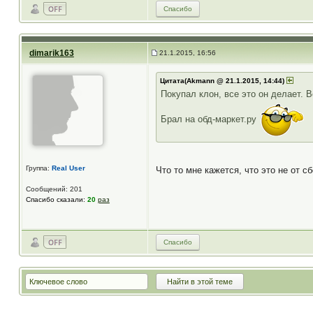
Спасибо
dimarik163
21.1.2015, 16:56
Цитата(Akmann @ 21.1.2015, 14:44)
Покупал клон, все это он делает. В
Брал на обд-маркет.ру
Группа:
Real User
Что то мне кажется, что это не от 
Сообщений: 201
Спасибо сказали:
20
раз
Спасибо