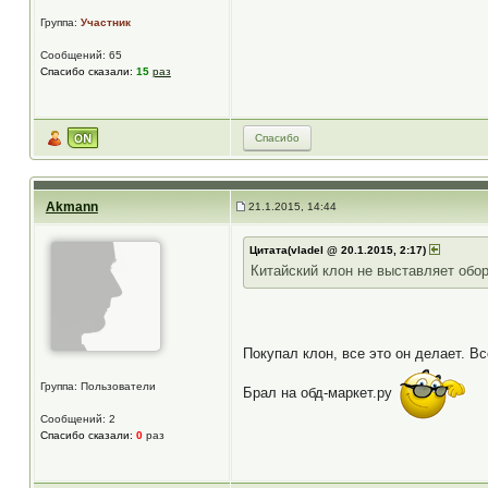
Группа:
Участник
Сообщений: 65
Спасибо сказали:
15
раз
Спасибо
Akmann
21.1.2015, 14:44
Цитата(vladel @ 20.1.2015, 2:17)
Китайский клон не выставляет обор
Покупал клон, все это он делает. Вс
Группа: Пользователи
Брал на обд-маркет.ру
Сообщений: 2
Спасибо сказали:
0
раз