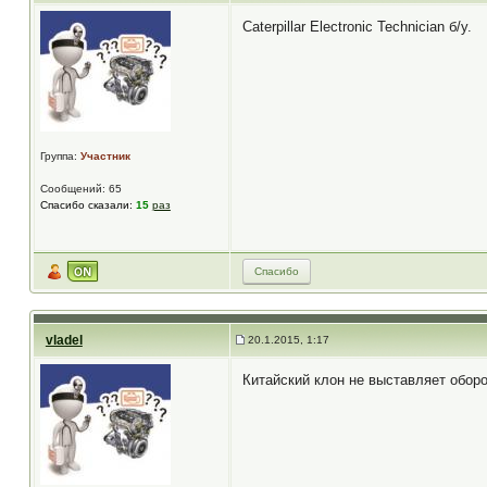
Caterpillar Electronic Technician б/у.
Группа:
Участник
Сообщений: 65
Спасибо сказали:
15
раз
Спасибо
vladel
20.1.2015, 1:17
Китайский клон не выставляет оборо