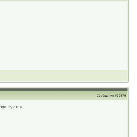
Сообщение
#96876
спользуются.