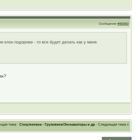
Сообщение
#96960
и клон подороже - то все будет делать как у меня.
ах?
ущая тема
·
Спецтехника - Грузовики/Экскаваторы и др
·
Следующая тема »