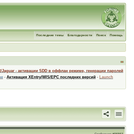
Последние темы
Благодарности
Поиск
Помощь
R/Jaguar - активации SDD в оффлан режиме, генерации паролей
ne
-
Активация XEntry/WIS/EPC последних версий
-
Launch
Сообщение
#96863