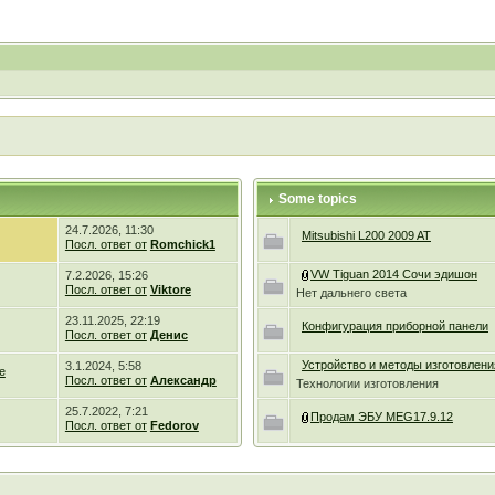
Some topics
24.7.2026, 11:30
Mitsubishi L200 2009 AT
Посл. ответ от
Romchick1
VW Tiguan 2014 Сочи эдишон
7.2.2026, 15:26
Посл. ответ от
Viktore
Нет дальнего света
23.11.2025, 22:19
Конфигурация приборной панели
Посл. ответ от
Денис
Устройство и методы изготовлени
3.1.2024, 5:58
е
Посл. ответ от
Александр
Технологии изготовления
25.7.2022, 7:21
Продам ЭБУ МЕG17.9.12
Посл. ответ от
Fedorov