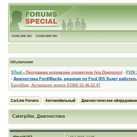
CARLINE.RU
CARDAMP.RU
Объявления
STool
-
Программа коррекции одометров (via Diagnosis)
-
FVDI
-
Диагностика Ford/Mazda, решение по Ford IDS Будет работать
EasyDiag, Активация марок EOBD 22.46-22.47
CarLine Forums
Автомобильный
Диагностическое оборудован
Сaterpillar, Диагностика
19.1.2015, 17:36