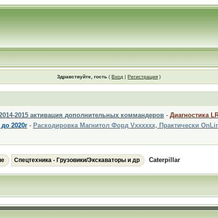
Здравствуйте, гость
(
Вход
|
Регистрация
)
 2014-2015 активация дополнительных коммандеров
-
Диагностика L
 до 2020г
-
Раскодировка Магнитол Форд Vxxxxxx, Практически OnLi
Сaterpillar
ие
Спецтехника - Грузовики/Экскаваторы и др