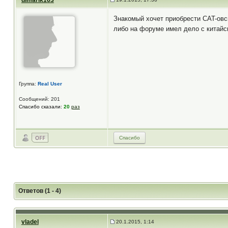
dimarik163
Знакомый хочет приобрести CAT-овск
либо на форуме имел дело с китайс
Группа:
Real User
Сообщений: 201
Спасибо сказали:
20
раз
Спасибо
Ответов (1 - 4)
vladel
20.1.2015, 1:14