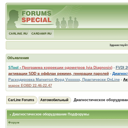
CARLINE.RU
CARDAMP.RU
Здравствуйт
Объявления
STool
-
Программа коррекции одометров (via Diagnosis)
-
FVDI 
активации SDD в оффлан режиме, генерации паролей
-
Диагност
Раскодировка Магнитол Форд Vxxxxxx, Практически OnLine
-
Ак
марок EOBD 22.46-22.47
Диагностическое оборудова
CarLine Forums
Автомобильный
Диагностическое оборудование Подфорумы
Форум