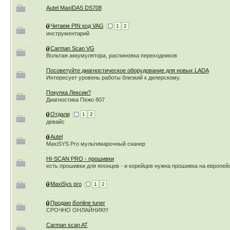
Autel MaxiDAS DS708
Читаем PIN код VAG
1
2
инструментарий
Carman Scan VG
Вольтаж аккумулятора, распиновка переходников
Посоветуйте диагностическое оборудование для новых LADA
Интересует уровень работы близкий к дилерскому.
Покупка Лексии?
Диагностика Пежо 807
Отдали
1
2
девайс
Autel
MaxiSYS Pro мультимарочный сканер
HI-SCAN PRO - прошивки
есть прошивки для японцев - и корейцев нужна прошивка на европей
MaxiSys pro
1
2
Продаю j5online tuner
СРОЧНО ОНЛАЙНИК!!!
Carman scan AT