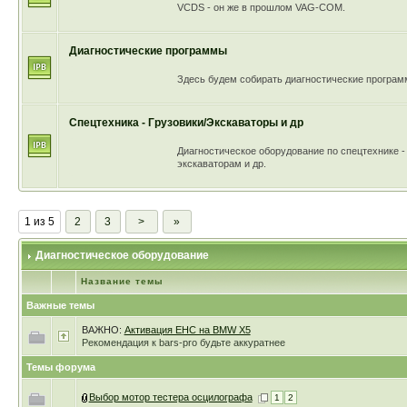
VCDS - он же в прошлом VAG-COM.
Диагностические программы
Здесь будем собирать диагностические програм
Спецтехника - Грузовики/Экскаваторы и др
Диагностическое оборудование по спецтехнике -
экскаваторам и др.
1 из 5
2
3
>
»
Диагностическое оборудование
Название темы
Важные темы
ВАЖНО:
Активация EHC на BMW X5
Рекомендация к bars-pro будьте аккуратнее
Темы форума
Выбор мотор тестера осцилографа
1
2