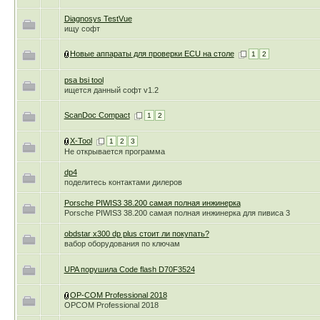
Diagnosys TestVue
ищу софт
Новые аппараты для проверки ECU на столе
1
2
psa bsi tool
ищется данный софт v1.2
ScanDoc Compact
1
2
X-Tool
1
2
3
Не открывается программа
dp4
поделитесь контактами дилеров
Porsche PIWIS3 38.200 самая полная инжинерка
Porsche PIWIS3 38.200 самая полная инжинерка для пивиса 3
obdstar x300 dp plus стоит ли покупать?
вабор оборудования по ключам
UPA порушила Code flash D70F3524
OP-COM Professional 2018
OPCOM Professional 2018