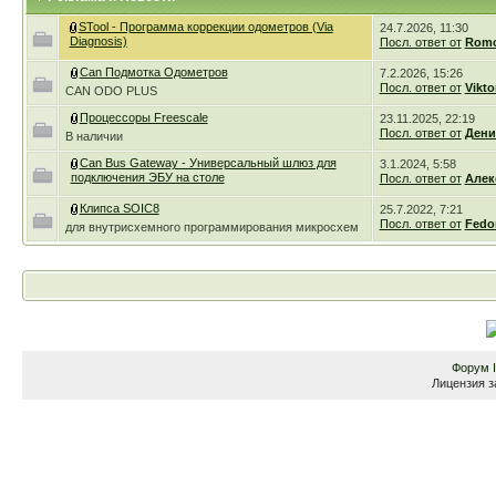
STool - Программа коррекции одометров (Via
24.7.2026, 11:30
Diagnosis)
Посл. ответ от
Romc
Can Подмотка Одометров
7.2.2026, 15:26
Посл. ответ от
Vikto
CAN ODO PLUS
Процессоры Freescale
23.11.2025, 22:19
Посл. ответ от
Дени
В наличии
Can Bus Gateway - Универсальный шлюз для
3.1.2024, 5:58
подключения ЭБУ на столе
Посл. ответ от
Алек
Клипса SOIC8
25.7.2022, 7:21
Посл. ответ от
Fedo
для внутрисхемного программирования микросхем
Форум
Лицензия з