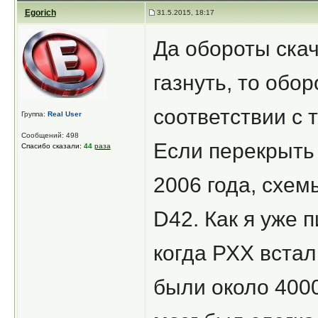
Egorich
31.5.2015, 18:17
Да обороты скач
газнуть, то обо
соответствии с 
Группа:
Real User
Сообщений: 498
Если перекрыть 
Спасибо сказали:
44
раза
2006 года, схемы
D42. Как я уже 
когда РХХ встал
были около 400