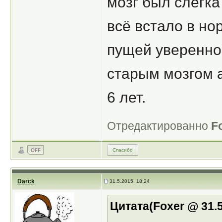
мозг был слегка
всё встало в но
пущей уверенно
старым мозгом а
6 лет.
Отредактированно
F
Спасибо
Darck
31.5.2015, 18:24
Цитата(Foxer @ 31.5