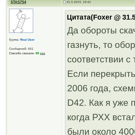
STAS754
31.5.2015, 19:41
Цитата(Foxer @ 31.5
Да обороты скач
Группа:
Real User
газнуть, то об
Сообщений: 641
Спасибо сказали:
88
раз
соответствии с 
Если перекрыть
2006 года, схем
D42. Как я уже 
когда РХХ вста
были около 400