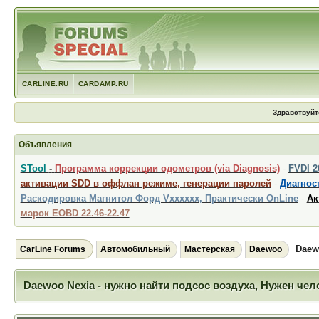
CARLINE.RU
CARDAMP.RU
Здравствуйт
Объявления
STool
-
Программа коррекции одометров (via Diagnosis)
-
FVDI 
активации SDD в оффлан режиме, генерации паролей
-
Диагност
Раскодировка Магнитол Форд Vxxxxxx, Практически OnLine
-
Ак
марок EOBD 22.46-22.47
Daew
CarLine Forums
Автомобильный
Мастерская
Daewoo
Daewoo Nexia - нужно найти подсос воздуха, Нужен че