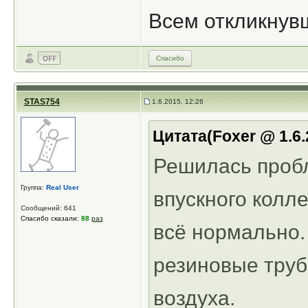
Всем откликнув
Спасибо
STAS754
1.6.2015, 12:26
Цитата(Foxer @ 1.6.
Решилась пробл
Группа:
Real User
впускного колле
Сообщений: 641
Спасибо сказали:
88
раз
всё нормально
резиновые труб
воздуха.