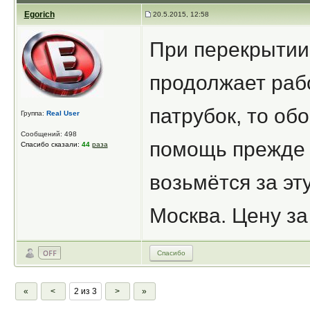
Egorich
20.5.2015, 12:58
При перекрытии 
продолжает раб
патрубок, то об
Группа:
Real User
Сообщений: 498
помощь прежде ч
Спасибо сказали:
44
раза
возьмётся за эт
Москва. Цену за
Спасибо
«
<
2 из 3
>
»