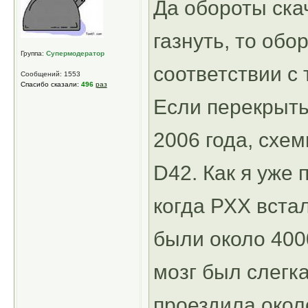
Да обороты скач
газнуть, то об
Группа:
Супермодератор
соответствии с 
Сообщений: 1553
Спасибо сказали:
496
раз
Если перекрыть
2006 года, схем
D42. Как я уже 
когда РХХ вста
были около 400
мозг был слегк
проездила около