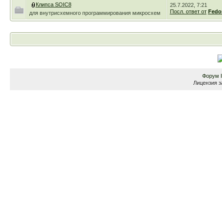
Клипса SOIC8
25.7.2022, 7:21
Посл. ответ от
Fedo
для внутрисхемного программирования микросхем
Форум
Лицензия з