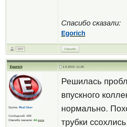
Спасибо сказали:
Egorich
Спасибо
Egorich
1.6.2015, 11:26
Решилась пробл
впускного колле
нормально. Пох
Группа:
Real User
Сообщений: 498
трубки ссохлись
Спасибо сказали:
44
раза