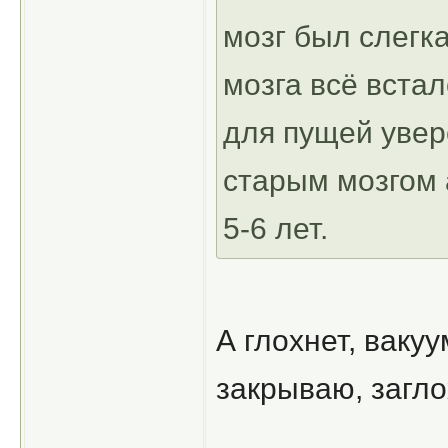
мозг был слегк
мозга всё встал
для пущей увер
старым мозгом 
5-6 лет.
А глохнет, ваку
закрываю, загло