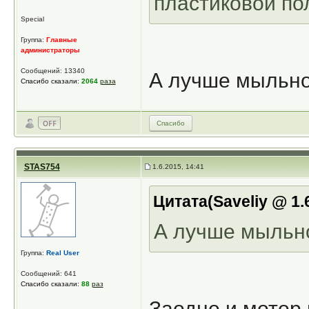
пластиковой по
Special
Группа:
Главные
администраторы
Сообщений: 13340
А лучше мыльно
Спасибо сказали:
2064
раза
Спасибо
STAS754
1.6.2015, 14:41
Цитата(Saveliy @ 1.
А лучше мыльно
Группа:
Real User
Сообщений: 641
Спасибо сказали:
88
раз
Заодно и мотор 