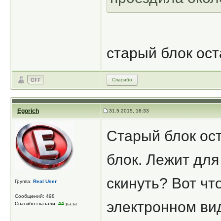
старый блок ос
Спасибо
Egorich
31.5.2015, 18:33
Старый блок ост
блок. Лежит для
скинуть? Вот что
Группа:
Real User
Сообщений: 498
электронном ви
Спасибо сказали:
44
раза