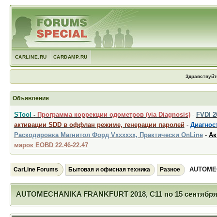
CARLINE.RU
CARDAMP.RU
Здравствуйт
Объявления
STool
-
Программа коррекции одометров (via Diagnosis)
-
FVDI 
активации SDD в оффлан режиме, генерации паролей
-
Диагност
Раскодировка Магнитол Форд Vxxxxxx, Практически OnLine
-
Ак
марок EOBD 22.46-22.47
AUTOMEC
CarLine Forums
Бытовая и офисная техника
Разное
AUTOMECHANIKA FRANKFURT 2018, С11 по 15 сентября. 