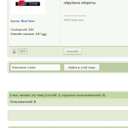
обрубала обороты.
--------------------
VAG наше все.
Группа:
Real User
Сообщений: 830
Спасибо сказали:
247
раз
Спасибо
2
чел. читают эту тему (гостей: 2, скрытых пользователей: 0)
Пользователей:
0