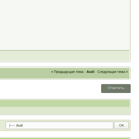
« Предыдущая тема
·
Audi
·
Следующая тема »
Ответить