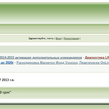
Здравствуйте, гость
(
Вход
|
Регистрация
)
 2014-2015 активация дополнительных коммандеров
-
Диагностика L
 до 2020г
-
Раскодировка Магнитол Форд Vxxxxxx, Практически OnLi
 2013 г.в.
00 rpm"