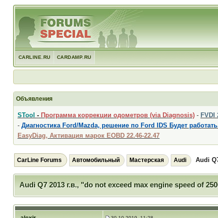
CARLINE.RU
CARDAMP.RU
Объявления
STool
-
Программа коррекции одометров (via Diagnosis)
-
FVDI
-
Диагностика Ford/Mazda, решение по Ford IDS Будет работать
EasyDiag, Активация марок EOBD 22.46-22.47
Audi Q7
CarLine Forums
Автомобильный
Мастерская
Audi
Audi Q7 2013 г.в., "do not exceed max engine speed of 25
30.10.2019, 11:28