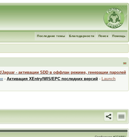
Последние темы
Благодарности
Поиск
Помощь
R/Jaguar - активации SDD в оффлан режиме, генерации паролей
ne
-
Активация XEntry/WIS/EPC последних версий
-
Launch
Сообщение
#274881