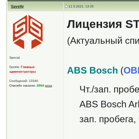
Saveliy
11.5.2021, 13:35
Лицензия ST
(Актуальный спи
Special
Группа:
Главные
ABS Bosch
(
OB
администраторы
Сообщений: 13340
Спасибо сказали:
2064
раза
Чт./зап. пробе
ABS Bosch Ar
зап. пробега,