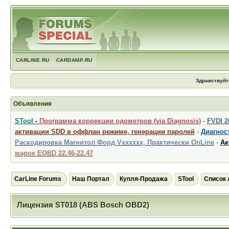
CARLINE.RU
CARDAMP.RU
Здравствуйт
Объявления
STool
-
Программа коррекции одометров (via Diagnosis)
-
FVDI 
активации SDD в оффлан режиме, генерации паролей
-
Диагност
Раскодировка Магнитол Форд Vxxxxxx, Практически OnLine
-
Ак
марок EOBD 22.46-22.47
CarLine Forums
Наш Портал
Купля-Продажа
STool
Список 
Лицензия ST018 (ABS Bosch OBD2)