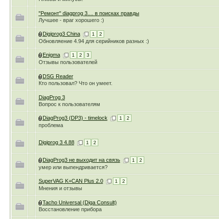
"Ремонт" diagprog 3.... в поисках правды
Лучшее - враг хорошего :)
Digiprog3 China
1
2
Обновляение 4.94 для серийников разных :)
Enigma
1
2
3
Отзывы пользователей
DSG Reader
Кто пользовал? Что он умеет.
DiagProg 3
Вопрос к пользователям
DiagProg3 (DP3) - timelock
1
2
проблема
Digiprog 3 4.88
1
2
DiagProg3 не выходит на связь
1
2
умер или выпендривается?
SuperVAG K+CAN Plus 2.0
1
2
Мнения и отзывы
Tacho Universal (Diga Consult)
Восстановление прибора