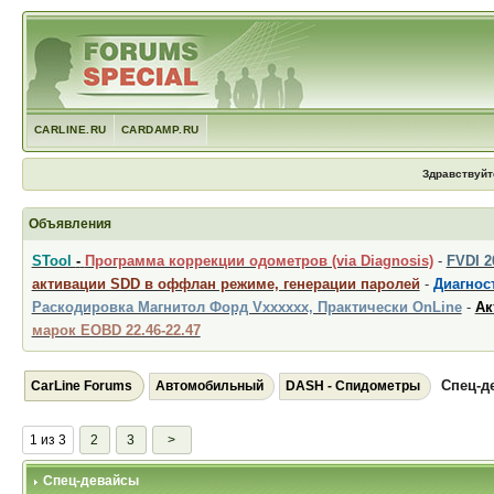
CARLINE.RU
CARDAMP.RU
Здравствуйт
Объявления
STool
-
Программа коррекции одометров (via Diagnosis)
-
FVDI 
активации SDD в оффлан режиме, генерации паролей
-
Диагност
Раскодировка Магнитол Форд Vxxxxxx, Практически OnLine
-
Ак
марок EOBD 22.46-22.47
Спец-д
CarLine Forums
Автомобильный
DASH - Спидометры
1 из 3
2
3
>
Спец-девайсы