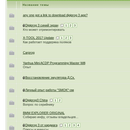
Название темы
any one got a link to download digiprog 3 app?
Digiprog 3 синий экран
1
2
3
Кто может отремонтировать
X-TOOL 2017 Update
1
2
3
Как работает поддержка поляков
Сarprog
Yanhua Mini ACDP Programming Master Wifi
Опыт
Восстановление эмулятора Д.Ск.
Личный опыт работы "SMOK"-ом
Digiprog3 China
1
2
Вопрос по серийнику
BMW EXPLORER ORIGINAL
Собираю инфу, отзывы владельцев...
Digiprog 3 от кардиага
1
2
3
4
Плюсы и минусы.