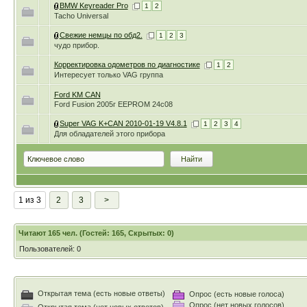
BMW Keyreader Pro
1
2
Tacho Universal
Свежие немцы по обд2.
1
2
3
чудо прибор.
Корректировка одометров по диагностике
1
2
Интересует только VAG группа
Ford KM CAN
Ford Fusion 2005г EEPROM 24c08
Super VAG K+CAN 2010-01-19 V4.8.1
1
2
3
4
Для обладателей этого прибора
1 из 3
2
3
>
Читают 165 чел. (Гостей: 165, Скрытых: 0)
Пользователей: 0
Открытая тема (есть новые ответы)
Опрос (есть новые голоса)
Опрос (нет новых голосов)
Открытая тема (нет новых ответов)