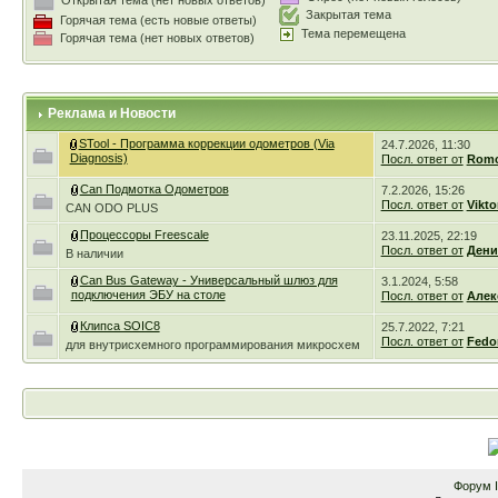
Закрытая тема
Горячая тема (есть новые ответы)
Тема перемещена
Горячая тема (нет новых ответов)
Реклама и Новости
STool - Программа коррекции одометров (Via
24.7.2026, 11:30
Diagnosis)
Посл. ответ от
Romc
Can Подмотка Одометров
7.2.2026, 15:26
Посл. ответ от
Vikto
CAN ODO PLUS
Процессоры Freescale
23.11.2025, 22:19
Посл. ответ от
Дени
В наличии
Can Bus Gateway - Универсальный шлюз для
3.1.2024, 5:58
подключения ЭБУ на столе
Посл. ответ от
Алек
Клипса SOIC8
25.7.2022, 7:21
Посл. ответ от
Fedo
для внутрисхемного программирования микросхем
Форум