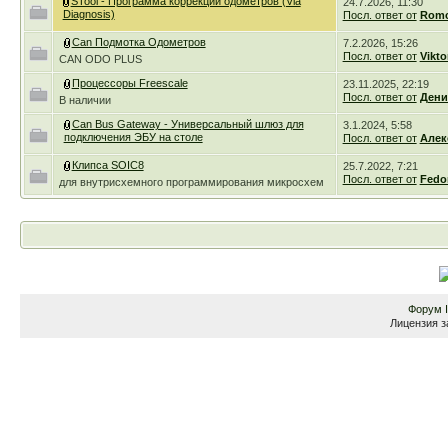
STool - Программа коррекции одометров (Via
24.7.2026, 11:30
Diagnosis)
Посл. ответ от
Romc
Can Подмотка Одометров
7.2.2026, 15:26
Посл. ответ от
Vikto
CAN ODO PLUS
Процессоры Freescale
23.11.2025, 22:19
Посл. ответ от
Дени
В наличии
Can Bus Gateway - Универсальный шлюз для
3.1.2024, 5:58
подключения ЭБУ на столе
Посл. ответ от
Алек
Клипса SOIC8
25.7.2022, 7:21
Посл. ответ от
Fedo
для внутрисхемного программирования микросхем
Форум
Лицензия з