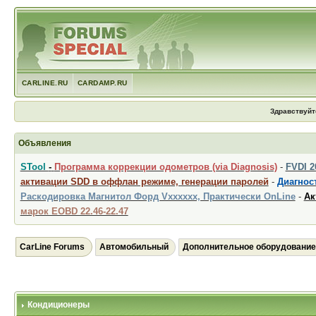
CARLINE.RU
CARDAMP.RU
Здравствуйт
Объявления
STool
-
Программа коррекции одометров (via Diagnosis)
-
FVDI 
активации SDD в оффлан режиме, генерации паролей
-
Диагност
Раскодировка Магнитол Форд Vxxxxxx, Практически OnLine
-
Ак
марок EOBD 22.46-22.47
CarLine Forums
Автомобильный
Дополнительное оборудование
Кондиционеры