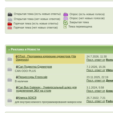
Открытая тема (есть новые ответы)
Опрос (есть новые голоса)
Опрос (нет новых голосов)
Открытая тема (нет новых ответов)
Закрытая тема
Горячая тема (есть новые ответы)
Тема перемещена
Горячая тема (нет новых ответов)
Реклама и Новости
STool - Программа коррекции одометров (Via
24.7.2026, 11:30
Diagnosis)
Посл. ответ от
Romc
Can Подмотка Одометров
7.2.2026, 15:26
Посл. ответ от
Vikto
CAN ODO PLUS
Процессоры Freescale
23.11.2025, 22:19
Посл. ответ от
Дени
В наличии
Can Bus Gateway - Универсальный шлюз для
3.1.2024, 5:58
подключения ЭБУ на столе
Посл. ответ от
Алек
Клипса SOIC8
25.7.2022, 7:21
Посл. ответ от
Fedo
для внутрисхемного программирования микросхем