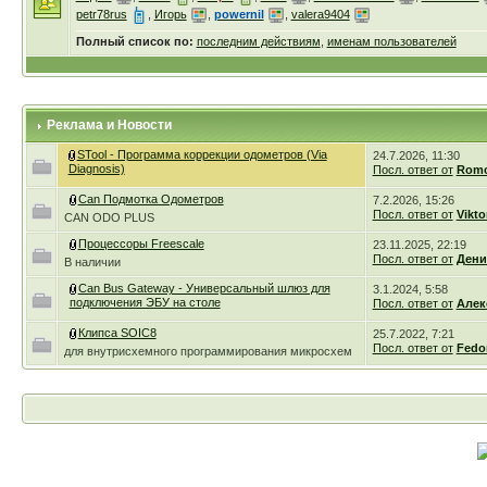
petr78rus
,
Игорь
,
powernil
,
valera9404
Полный список по:
последним действиям
,
именам пользователей
Реклама и Новости
STool - Программа коррекции одометров (Via
24.7.2026, 11:30
Diagnosis)
Посл. ответ от
Romc
Can Подмотка Одометров
7.2.2026, 15:26
Посл. ответ от
Vikto
CAN ODO PLUS
Процессоры Freescale
23.11.2025, 22:19
Посл. ответ от
Дени
В наличии
Can Bus Gateway - Универсальный шлюз для
3.1.2024, 5:58
подключения ЭБУ на столе
Посл. ответ от
Алек
Клипса SOIC8
25.7.2022, 7:21
Посл. ответ от
Fedo
для внутрисхемного программирования микросхем