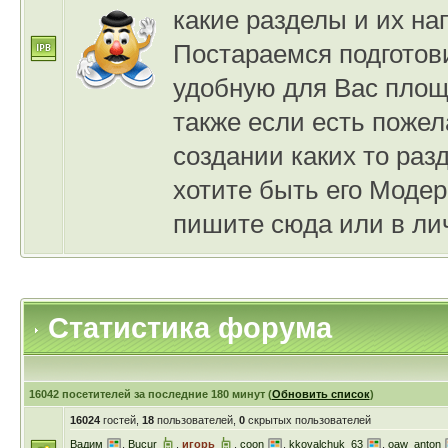
какие разделы и их на
Постараемся подготов
удобную для Вас площ
также если есть пожел
создании каких то раз
хотите быть его Модер
пишите сюда или в лич
Статистика форума
16042 посетителей за последние 180 минут
(
Обновить список
)
16024
гостей,
18
пользователей,
0
скрытых пользователей
Вадим
,
Bucur
,
игорь
,
coon
,
kkovalchuk_63
,
oaw_anton