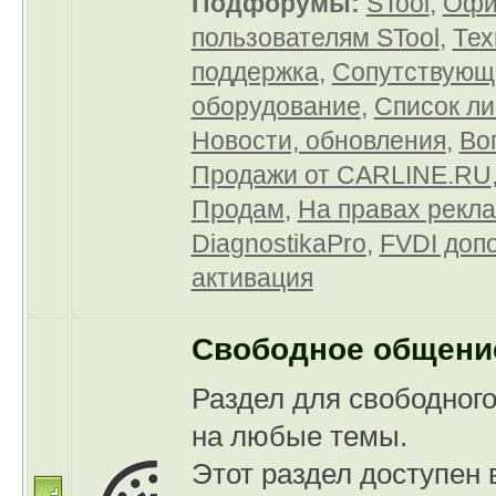
Подфорумы:
STool
,
Офи
пользователям STool
,
Тех
поддержка
,
Сопутствующ
оборудование
,
Список л
Новости, обновления
,
Во
Продажи от CARLINE.RU
Продам
,
На правах рекл
DiagnostikaPro
,
FVDI доп
активация
Свободное общени
Раздел для свободног
на любые темы.
Этот раздел доступен 