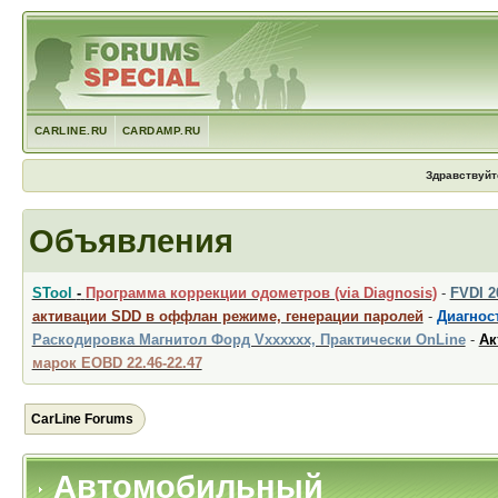
CARLINE.RU
CARDAMP.RU
Здравствуйт
Объявления
STool
-
Программа коррекции одометров (via Diagnosis)
-
FVDI 
активации SDD в оффлан режиме, генерации паролей
-
Диагност
Раскодировка Магнитол Форд Vxxxxxx, Практически OnLine
-
Ак
марок EOBD 22.46-22.47
CarLine Forums
Автомобильный