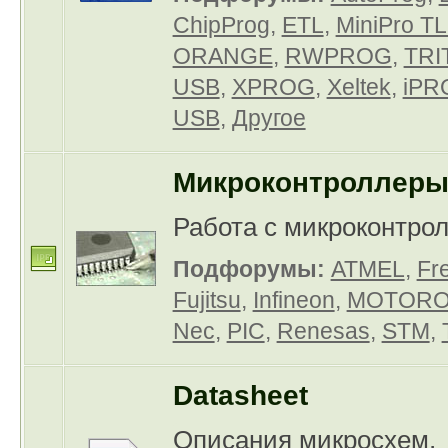
ChipProg
,
ETL
,
MiniPro T
ORANGE
,
RWPROG
,
TRI
USB
,
XPROG
,
Xeltek
,
iPR
USB
,
Другое
Микроконтроллер
Работа с микроконтро
Подфорумы:
ATMEL
,
Fr
Fujitsu
,
Infineon
,
MOTORO
Nec
,
PIC
,
Renesas
,
STM
,
Datasheet
Описания микросхем,