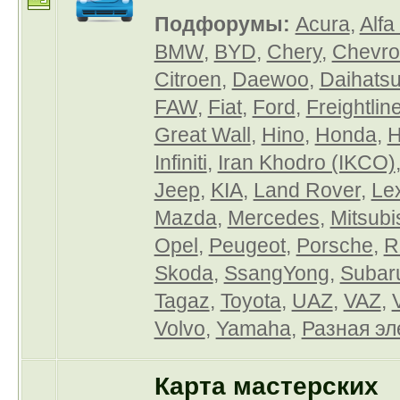
Подфорумы:
Acura
,
Alf
BMW
,
BYD
,
Chery
,
Chevro
Citroen
,
Daewoo
,
Daihats
FAW
,
Fiat
,
Ford
,
Freightlin
Great Wall
,
Hino
,
Honda
,
H
Infiniti
,
Iran Khodro (IKCO)
Jeep
,
KIA
,
Land Rover
,
Le
Mazda
,
Mercedes
,
Mitsubi
Opel
,
Peugeot
,
Porsche
,
R
Skoda
,
SsangYong
,
Subar
Tagaz
,
Toyota
,
UAZ
,
VAZ
,
Volvo
,
Yamaha
,
Разная эл
Карта мастерских