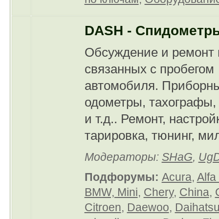
DASH - Спидометр
Обсуждение и ремонт 
связанных с пробегом
автомобиля. Приборны
одометры, тахографы,
и т.д.. Ремонт, настрой
тарировка, тюнинг, мили
Модераторы:
SHaG
,
Ug
Подфорумы:
Acura
,
Alf
BMW, Mini
,
Chery
,
China
,
Citroen
,
Daewoo
,
Daihats