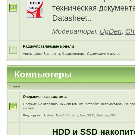
техническая документ
Datasheet..
Модераторы:
UgDen
,
Ch
Радиоуправляемые модели
Автомодели, Вертолеты, Квадрокоптеры, Судомодели и другое.
Компьютеры
Форум
Операционные системы
Обсуждение операционных систем, их настройка, вспомогательные прог
прочее.
Подфорумы:
Android
,
FreeBSD
,
Linux
,
Mac OS X
,
Windows
,
iOS
HDD и SSD накопит