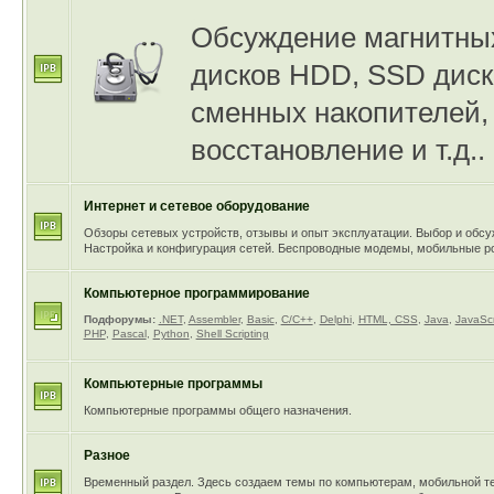
Обсуждение магнитны
дисков HDD, SSD диск
сменных накопителей, 
восстановление и т.д..
Интернет и сетевое оборудование
Обзоры сетевых устройств, отзывы и опыт эксплуатации. Выбор и обсу
Настройка и конфигурация сетей. Беспроводные модемы, мобильные р
Компьютерное программирование
Подфорумы:
.NET
,
Assembler
,
Basic
,
C/C++
,
Delphi
,
HTML, CSS
,
Java
,
JavaScr
PHP
,
Pascal
,
Python
,
Shell Scripting
Компьютерные программы
Компьютерные программы общего назначения.
Разное
Временный раздел. Здесь создаем темы по компьютерам, мобильной т