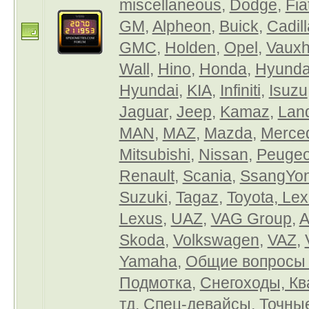
miscellaneous
,
Dodge
,
Fia
GM
,
Alpheon
,
Buick
,
Cadil
GMC
,
Holden
,
Opel
,
Vauxh
Wall
,
Hino
,
Honda
,
Hyundai
Hyundai
,
KIA
,
Infiniti
,
Isuzu
Jaguar
,
Jeep
,
Kamaz
,
Lan
MAN
,
MAZ
,
Mazda
,
Merce
Mitsubishi
,
Nissan
,
Peugeo
Renault
,
Scania
,
SsangYo
Suzuki
,
Tagaz
,
Toyota, Le
Lexus
,
UAZ
,
VAG Group
,
A
Skoda
,
Volkswagen
,
VAZ
,
Yamaha
,
Общие вопросы
Подмотка
,
Снегоходы, Кв
тд
,
Спец-девайсы
,
Точны