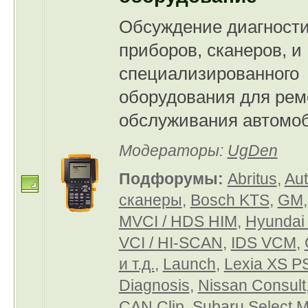
Обсуждение диагности
приборов, сканеров, и
специализированного
оборудования для рем
обслуживания автомоб
Модераторы:
UgDen
Подфорумы:
Abritus
,
Au
сканеры
,
Bosch KTS
,
GM
MVCI / HDS HIM
,
Hyundai
VCI / HI-SCAN
,
IDS VCM
,
и т.д.
,
Launch
,
Lexia XS P
Diagnosis
,
Nissan Consult
CAN Clip
,
Subaru Select M