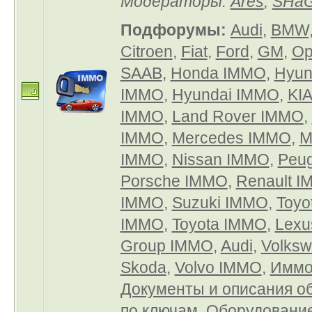
Модераторы:
Ares
,
SHa
Подфорумы:
Audi
,
BMW,
Citroen
,
Fiat
,
Ford
,
GM
,
Op
SAAB
,
Honda IMMO
,
Hyun
IMMO
,
Hyundai IMMO
,
KI
IMMO
,
Land Rover IMMO
,
IMMO
,
Mercedes IMMO
,
M
IMMO
,
Nissan IMMO
,
Peu
Porsche IMMO
,
Renault 
IMMO
,
Suzuki IMMO
,
Toyo
IMMO
,
Toyota IMMO
,
Lexu
Group IMMO
,
Audi
,
Volks
Skoda
,
Volvo IMMO
,
Иммо
Документы и описания о
по ключам
,
Оборудовани